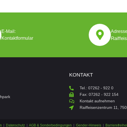
E-Mail:
Adresse
Kontaktformular
Raiffei
KONTAKT
Tel.: 07262 - 922 0
Fax: 07262 - 922 154
chpark
Kontakt aufnehmen
Raiffeisenzentrum 11, 75
um
|
Datenschutz
|
AGB & Sonderbedingungen
|
Gender-Hinweis
|
Barrierefreihei