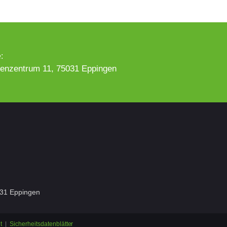
:
senzentrum 11, 75031 Eppingen
031 Eppingen
t
|
Sicherheitsdatenblätter