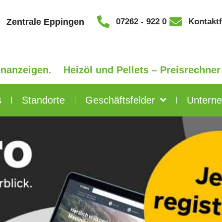
Zentrale Eppingen
07262 - 922 0
Kontakt
Heizöl und Pellets – Preisrechner
s
Standorte
Geschäftsfelder
Untern