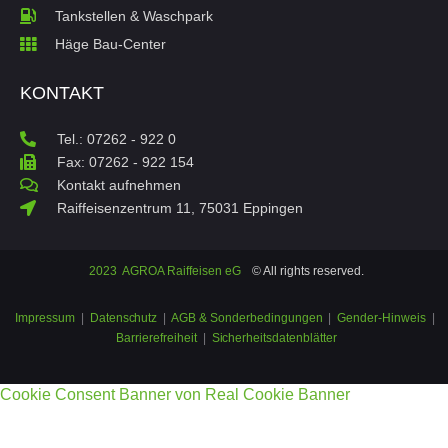
Tankstellen & Waschpark
Häge Bau-Center
KONTAKT
Tel.: 07262 - 922 0
Fax: 07262 - 922 154
Kontakt aufnehmen
Raiffeisenzentrum 11, 75031 Eppingen
2023 AGROA Raiffeisen eG
© All rights reserved.
Impressum
|
Datenschutz
|
AGB & Sonderbedingungen
|
Gender-Hinweis
|
Barrierefreiheit
|
Sicherheitsdatenblätter
Cookie Consent Banner von Real Cookie Banner